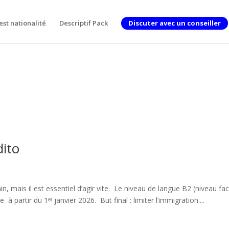
est nationalité
Descriptif Pack
Discuter avec un conseiller
dito
n, mais il est essentiel d’agir vite. Le niveau de langue B2 (niveau fac
 à partir du 1ᵉʳ janvier 2026. But final : limiter l’immigration....